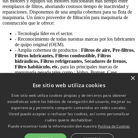
sus motores y equipos sus motores funcionarán más tiempo entre
reemplazos de filtros, ahorrando costosos tiempo de inactividad y
reparaciones. Disponemos de una amplia cobertura para su flota de
maquinaria. Un único proveedor de filtración para maquinaria de
construcción que le ofrece:
- Tecnología líder en el sector.
- Reconocimiento de todas nuestras marcas por los fabricantes
de quipo original (OEM).
- Amplia cobertura de productos :
Filtros de aire, Pre-filtros,
Filtros lubricantes, Filtros combustible, Filtros
hidráulicos, Filtros refrigerantes, Secadores de frenos,
Filtro habitáculo, etc.
para las principales marcas de
maquinaría pesada tales como : Volvo, Bomag, Case,
×
Caterpillar, Daewoo, Demag, Deutz, Fiat, Hyundai, JCB,
John Deere, Komatsu, Kubota, Liebherr, Manitou, Mitsubishi,
Ese sitio web utiliza cookies
New Holland, Yanmar, etc.
- Disponibilidad constante de producto : los filtros y
Este sitio web utiliza cookies propias y de terceros para obtener
accesorios que necesita y cuando los necesita.
estadísticas sobre los hábitos de navegación del usuario, mejorar su
- Completo servicio al cliente : soporte técnico y comercial
experiencia y permitirle compartir contenidos en redes sociales.
con los conocimientos y experiencia adecuados para usted.
Usted puede aceptar o rechazar las cookies, así como personalizar
- Garantía y servicio.
cuáles quiere deshabilitar.
Puede encontrar toda la información den nuestra
Política de Cookies
Siguiente
Política de Cookies